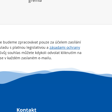
grémia
je budeme zpracovávat pouze za účelem zasílání
uladu s platnou legislativou a
zásadami ochrany
 Svůj souhlas můžete kdykoli odvolat kliknutím na
t se v každém zaslaném e-mailu.
Kontakt