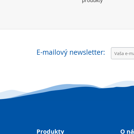
produkty
E-mailový newsletter:
Produkty
O ná