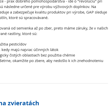
ice - prax dobrého poľnohospodárstva - ide o "revolúciu" pri
é sú následne určené pre výrobu výživových doplnkov. Na
leduje a zabezpečuje kvalitu produktov pri výrobe, GAP sleduje
stlín, ktoré sú spracovávané.
edovaná od semienka až po zber, preto máme záruky, že v našich
né rastliny, ktoré sú:
žitia pesticídov
, kedy majú najviac účinných látok
icky čistých oblastiach bez použitia chémie
šetrne, okamžite po zbere, aby nedošlo k ich znehodnoteniu
na zvieratách