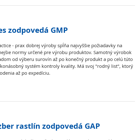
es zodpovedá GMP
tice - prax dobrej výroby spĺňa najvyššie požiadavky na
ísnejšie normy určené pre výrobu produktov. Samotný výrobok
dom od výberu surovín až po konečný produkt a po celú túto
konásobný systém kontroly kvality. Má svoj "rodný list", ktorý
odenia až po expedíciu.
zber rastlín zodpovedá GAP