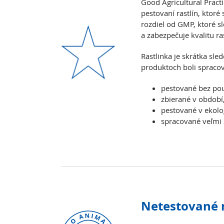
Good Agricultural Pract
pestovaní rastlín, ktor
rozdiel od GMP, ktoré s
a zabezpečuje kvalitu ra
Rastlinka je skrátka sl
produktoch boli spracova
pestované bez pou
zbierané v období
pestované v ekolog
spracované veľmi 
Netestované 