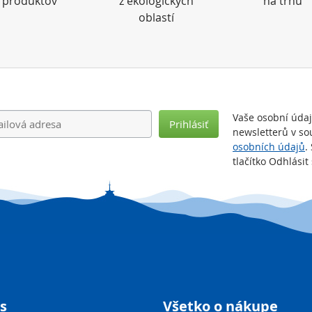
produktov
z ekologických
na trhu
oblastí
Vaše osobní úda
Prihlásiť
newsletterů v so
osobních údajů
.
tlačítko Odhlási
s
Všetko o nákupe