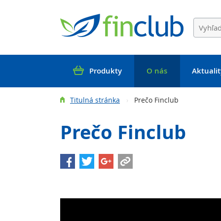
Produkty
O nás
Aktualit
Titulná stránka
Prečo Finclub
Prečo Finclub