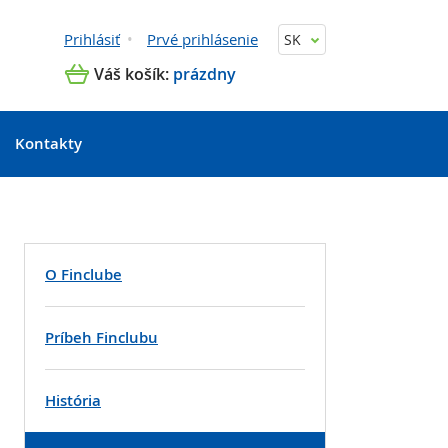
Prihlásiť
Prvé prihlásenie
SK
Váš košík:
prázdny
Kontakty
O Finclube
Príbeh Finclubu
História