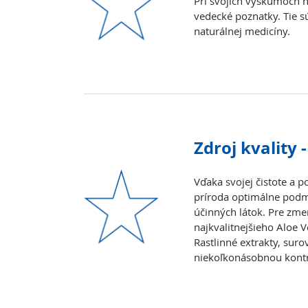
Pri svojich výskumoch n
vedecké poznatky. Tie 
naturálnej medicíny.
Zdroj kvality 
Vďaka svojej čistote a
príroda optimálne podm
účinných látok. Pre zme
najkvalitnejšieho Aloe V
Rastlinné extrakty, sur
niekoľkonásobnou kont