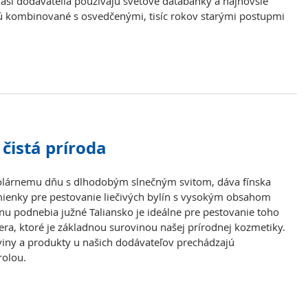
aši dodávatelia používajú svetové databanky a najnovšie
sú kombinované s osvedčenými, tisíc rokov starými postupmi
- čistá príroda
 polárnemu dňu s dlhodobým slnečným svitom, dáva fínska
ienky pre pestovanie liečivých bylín s vysokým obsahom
nu podnebia južné Taliansko je ideálne pre pestovanie toho
era, ktoré je základnou surovinou našej prírodnej kozmetiky.
oviny a produkty u našich dodávateľov prechádzajú
rolou.