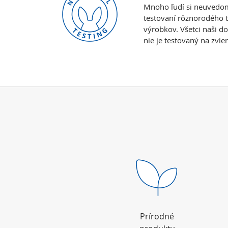
Mnoho ľudí si neuvedomuj
testovaní rôznorodého to
výrobkov. Všetci naši d
nie je testovaný na zvie
Prírodné