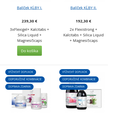
Balíček KĹBY I.
Balíček KĹBY II.
239,30 €
192,30 €
3xFlexigel+ Kalcitabs +
2x Flexistrong +
Silica Liquid +
Kalcitabs + Silica Liquid
Magnesi5caps
+ Magnesi5caps
Do košíka
VÝŽIVOVÝ DOPLNOK
VÝŽIVOVÝ DOPLNOK
ODPORUČENÉ KOMBINÁCIE
ODPORUČENÉ KOMBINÁCIE
DOPRAVA ZDARMA
DOPRAVA ZDARMA