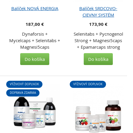
Balíček NOVÁ ENERGIA
Balíček SRDCOVO-
CIEVNY SYSTÉM
187,00 €
173,90 €
Dynaforsis +
Selenitabs + Pycnogenol
Mycelcaps + Selenitabs +
Strong + Magnesi5caps
Magnesi5caps
+ Epamarcaps strong
Do košíka
Do košíka
VÝŽIVOVÝ DOPLNOK
VÝŽIVOVÝ DOPLNOK
DOPRAVA ZDARMA