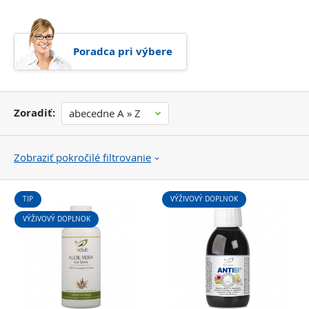
Poradca pri výbere
Zoradiť:
abecedne A » Z
Zobraziť pokročilé filtrovanie
TIP
VÝŽIVOVÝ DOPLNOK
VÝŽIVOVÝ DOPLNOK