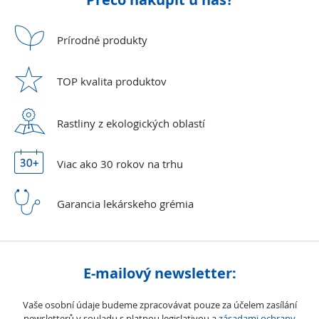
Prírodné
produkty
TOP kvalita
produktov
Rastliny z ekologických
oblastí
Viac ako 30 rokov
na trhu
Garancia lekárskeho
grémia
E-mailový newsletter:
Vaše osobní údaje budeme zpracovávat pouze za účelem zasílání
newsletterů v souladu s platnou legislativou a
zásadami ochrany