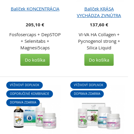
Balíček KONCENTRÁCIA
Balíček KRÁSA
VYCHÁDZA ZVNÚTRA
205,10 €
137,60 €
Fosfosercaps + DepSTOP
VI-VA HA Collagen +
+ Selenitabs +
Pycnogenol strong +
Magnesi5caps
Silica Liquid
Do košíka
Do košíka
VÝŽIVOVÝ DOPLNOK
VÝŽIVOVÝ DOPLNOK
ODPORUČENÉ KOMBINÁCIE
DOPRAVA ZDARMA
DOPRAVA ZDARMA