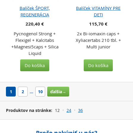
Balíček ŠPORT,
Balíček VITAMÍNY PRE
REGENERÁCIA
DETI
220,40 €
115,70 €
Pycnogenol Strong +
2x Bi-iomaxin caps +
Flexigel + Kalcitabs
Xyliacertabs 210 tbl. +
+Magnesi5caps + Silica
Multi junior
Liquid
Do košíka
Do košíka
1
2
…
10
ďalšia→
Produktov na stránke:
12
24
36
Prečo nakúpiť u nás?