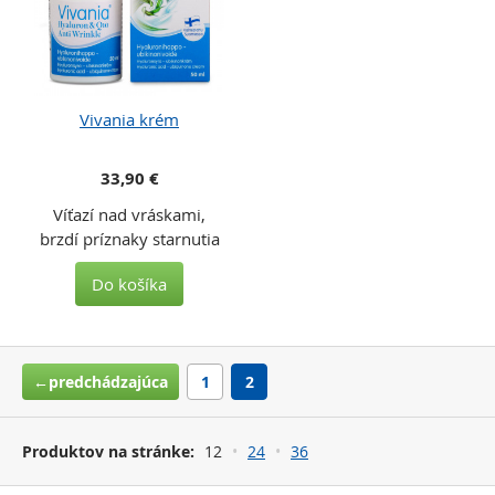
Vivania krém
33,90 €
Víťazí nad vráskami,
brzdí príznaky starnutia
Do košíka
←predchádzajúca
1
2
Produktov na stránke:
12
24
36