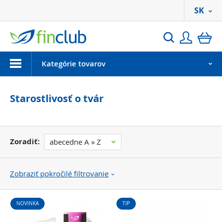
SK
Prihlási
ko
Hľadať
Menu
Kategórie tovarov
Starostlivosť o tvár
Zoradiť:
abecedne A » Z
Zobraziť pokročilé filtrovanie
NOVINKA
TIP