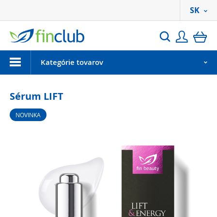
SK
Prihlási
ko
Hľadať
Menu
Kategórie tovarov
Sérum LIFT
NOVINKA