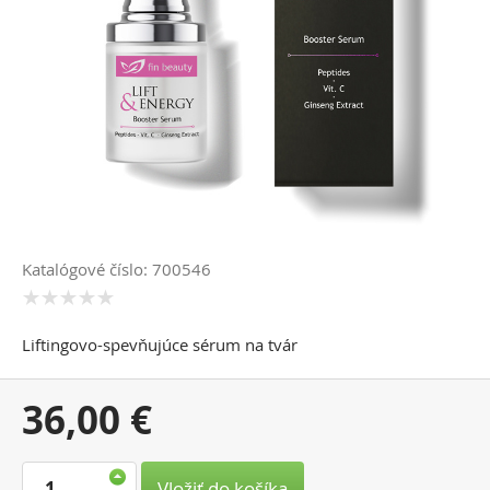
Katalógové číslo: 700546
Liftingovo-spevňujúce sérum na tvár
Vaša
36,00 €
cena:
Vložiť do košíka