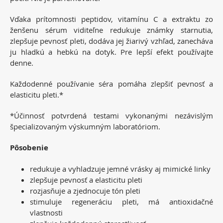
Vďaka prítomnosti peptidov, vitamínu C a extraktu zo
ženšenu sérum viditeľne redukuje známky starnutia,
zlepšuje pevnosť pleti, dodáva jej žiarivý vzhľad, zanecháva
ju hladkú a hebkú na dotyk. Pre lepší efekt používajte
denne.
Každodenné používanie séra pomáha zlepšiť pevnosť a
elasticitu pleti.*
*Účinnosť potvrdená testami vykonanými nezávislým
špecializovaným výskumným laboratóriom.
Pôsobenie
redukuje a vyhladzuje jemné vrásky aj mimické linky
zlepšuje pevnosť a elasticitu pleti
rozjasňuje a zjednocuje tón pleti
stimuluje regeneráciu pleti, má antioxidačné
vlastnosti