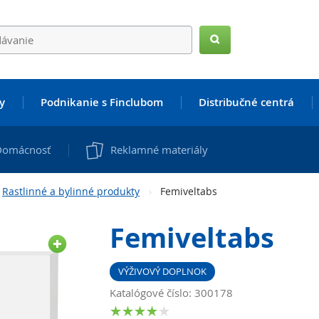
Hľadať
y
Podnikanie s Finclubom
Distribučné centrá
Domácnosť
Reklamné materiály
Rastlinné a bylinné produkty
Femiveltabs
Femiveltabs
VÝŽIVOVÝ DOPLNOK
Katalógové číslo: 300178