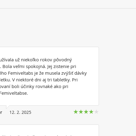
užívala už niekoľko rokov pôvodný
 Bola veľmi spokojná. Jej zistenie pri
ého Femiveltabs je že musela zvýšiť dávky
etku. V niektoré dni aj tri tabletky. Pri
vaní boli účinky rovnaké ako pri
emiveltabse.
r
12. 2. 2025