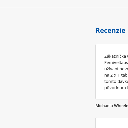
Recenzie
Zákazníčka 
Femiveltabs.
užívaní nov
na 2 x 1 tabl
tomto dávko
pôvodnom F
Michaela Wheele