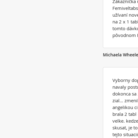
Zákazníčka 
Femiveltabs.
užívaní nov
na 2 x 1 tabl
tomto dávko
pôvodnom F
Michaela Wheele
Vyborny dop
navaly postu
dokonca sa z
zial... zmen
angelikou ci
brala 2 tabl
velke. kedz
skusat, je t
tejto situaci