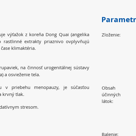
Paramet
je výťažok z koreňa Dong Quai (angelika
Zloženie:
o rastlinné extrakty priaznivo ovplyvňujú
 čase klimaktéria.
upaviek, na činnosť urogenitálnej sústavy
) a osvieženie tela.
 v priebehu menopauzy, je súčasťou
Obsah
a krvný tlak.
účinných
látok:
idatívnym stresom.
Balenie: