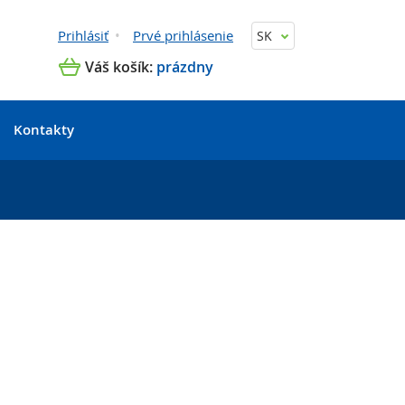
Prihlásiť
Prvé prihlásenie
SK
Váš košík:
prázdny
Kontakty