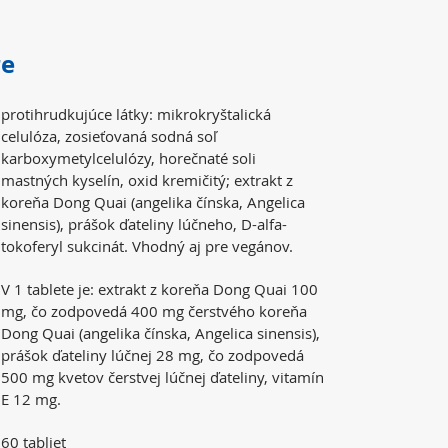
re
protihrudkujúce látky: mikrokryštalická
celulóza, zosieťovaná sodná soľ
karboxymetylcelulózy, horečnaté soli
mastných kyselín, oxid kremičitý; extrakt z
koreňa Dong Quai (angelika čínska, Angelica
sinensis), prášok ďateliny lúčneho, D-alfa-
tokoferyl sukcinát. Vhodný aj pre vegánov.
V 1 tablete je: extrakt z koreňa Dong Quai 100
mg, čo zodpovedá 400 mg čerstvého koreňa
Dong Quai (angelika čínska, Angelica sinensis),
prášok ďateliny lúčnej 28 mg, čo zodpovedá
500 mg kvetov čerstvej lúčnej ďateliny, vitamín
E 12 mg.
60 tabliet