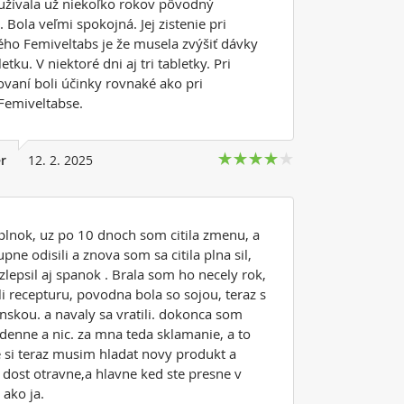
užívala už niekoľko rokov pôvodný
 Bola veľmi spokojná. Jej zistenie pri
ého Femiveltabs je že musela zvýšiť dávky
etku. V niektoré dni aj tri tabletky. Pri
vaní boli účinky rovnaké ako pri
emiveltabse.
r
12. 2. 2025
lnok, uz po 10 dnoch som citila zmenu, a
pne odisili a znova som sa citila plna sil,
lepsil aj spanok . Brala som ho necely rok,
ili recepturu, povodna bola so sojou, teraz s
nskou. a navaly sa vratili. dokonca som
 denne a nic. za mna teda sklamanie, a to
e si teraz musim hladat novy produkt a
o dost otravne,a hlavne ked ste presne v
i ako ja.