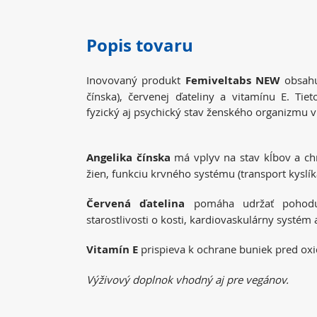
Popis tovaru
Inovovaný produkt
Femiveltabs NEW
obsahu
čínska), červenej ďateliny a vitamínu E. Tiet
fyzický aj psychický stav ženského organizmu v
Angelika čínska
má vplyv na stav kĺbov a chr
žien, funkciu krvného systému (transport kyslíka
Červená ďatelina
pomáha udržať pohodu
starostlivosti o kosti, kardiovaskulárny systém 
Vitamín E
prispieva k ochrane buniek pred ox
Výživový doplnok vhodný aj pre vegánov.