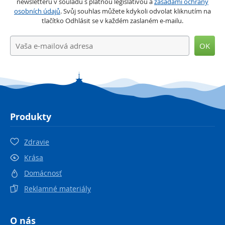
newsletterů v souladu s platnou legislativou a
zásadami ochrany
osobních údajů
. Svůj souhlas můžete kdykoli odvolat kliknutím na
tlačítko Odhlásit se v každém zaslaném e-mailu.
OK
Produkty
Zdravie
Krása
Domácnosť
Reklamné materiály
O nás