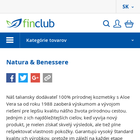
SK
Prihlási
ko
Hľadať
Menu
Kategórie tovarov
Natura & Benessere
Náš taliansky dodávateľ 100% prírodnej kozmetiky s Aloe
Vera sa od roku 1988 zaoberá výskumom a vývojom
riešení pre lepšiu kvalitu nášho života prírodnou cestou.
Jedným z ich najdôležitejších cieľov, keď vyvíja nový
produkt, je nielen získať skvelý výsledok, ale tiež plne
rešpektovať vlastnosti pokožky. Garantujú vysoký štandard
kvality ich výrobkov, pretože im záleží na každej etape