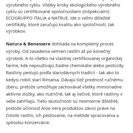
výrobného cyklu. Všetky kroky ekologického výrobného
cyklu sú certifikované spoločnosťami (inšpekciami)
ECOGRUPPO ITALIA a NATRUE. Ide o veľmi dôležité
certifikáty, ktoré zaručujú kvalitu ako spoločnosti, tak
výrobkov.
Natura & Benessere
dohliada na kompletný proces
výroby. Od zasadenia semien rastlín až po konečný
výrobok. A to všetko na vlastnej certifikovanej organickej
farme, kde nepoužívajú žiadne chemikálie alebo pesticídy.
Rastliny pestujú podľa starodávnych tradícií - tak ako to
kedysi robili starí Rimania. Dávajú tiež prednosť ručnému
zberu, pretože umožňuje zachovávať všetky mimoriadne
aktívne zložky, ako nutričné, tak aj liečivé, ktoré rastliny v
sebe zahŕňajú. Tieto skutočnosti sú nesmierne dôležité,
pretože účinnosť Aloe Vera produktov závisí práve na
čistote rastlín, ich pestovanie, na metóde spracovania a
spôsobu konzervácie.