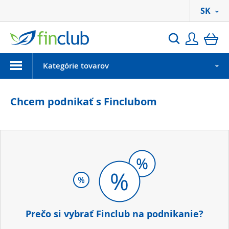
SK
Prihlási
ko
Hľadať
Menu
Kategórie tovarov
Chcem podnikať s Finclubom
Prečo si vybrať Finclub na podnikanie?