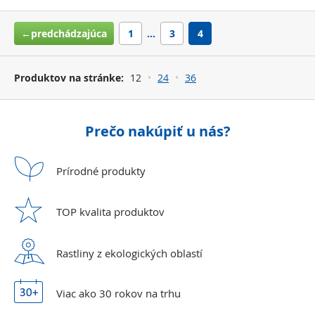
←predchádzajúca
1
…
3
4
Produktov na stránke:
12
24
36
Prečo nakúpiť u nás?
Prírodné
produkty
TOP kvalita
produktov
Rastliny z ekologických
oblastí
Viac ako 30 rokov
na trhu