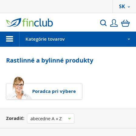
SK
Prihlási
ko
Hľadať
Menu
Kategórie tovarov
Rastlinné a bylinné produkty
Poradca pri výbere
Zoradiť:
abecedne A » Z