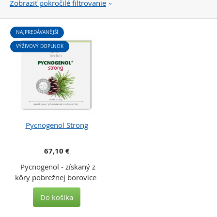
Zobraziť pokročilé filtrovanie
NAJPREDÁVANĚJŠÍ
VÝŽIVOVÝ DOPLNOK
Pycnogenol Strong
67,10 €
Pycnogenol - získaný z
kôry pobrežnej borovice
Do košíka