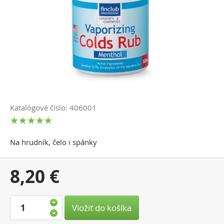
Katalógové číslo: 406001
Na hrudník, čelo i spánky
Vaša
8,20 €
cena:
Vložiť do košíka