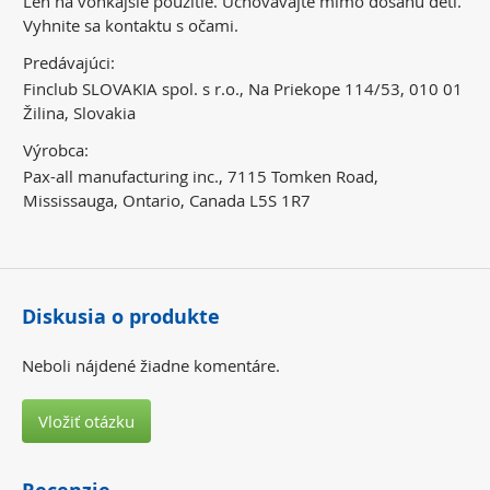
Len na vonkajšie použitie. Uchovávajte mimo dosahu detí.
Vyhnite sa kontaktu s očami.
Predávajúci:
Finclub SLOVAKIA spol. s r.o., Na Priekope 114/53, 010 01
Žilina, Slovakia
Výrobca:
Pax-all manufacturing inc., 7115 Tomken Road,
Mississauga, Ontario, Canada L5S 1R7
Diskusia o produkte
Neboli nájdené žiadne komentáre.
Vložiť otázku