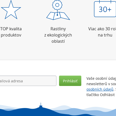
TOP kvalita
Rastliny
Viac ako 30 r
produktov
z ekologických
na trhu
oblastí
Vaše osobní úda
Prihlásiť
newsletterů v so
osobních údajů
.
tlačítko Odhlási