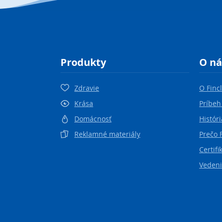
Produkty
O ná
Zdravie
O Finc
Krása
Príbeh
Domácnosť
Históri
Reklamné materiály
Prečo 
Certifi
Vedeni