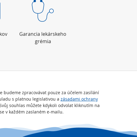
okov
Garancia lekárskeho
grémia
je budeme zpracovávat pouze za účelem zasílání
uladu s platnou legislativou a
zásadami ochrany
 Svůj souhlas můžete kdykoli odvolat kliknutím na
t se v každém zaslaném e-mailu.