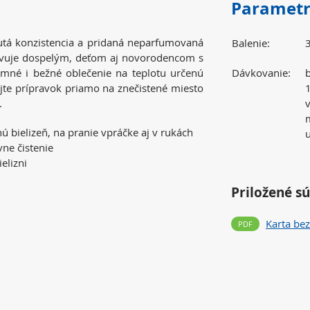
Paramet
utá konzistencia a pridaná neparfumovaná
Balenie:
3
ovuje dospelým, deťom aj novorodencom s
emné i bežné oblečenie na teplotu určenú
Dávkovanie:
b
ejte prípravok priamo na znečistené miesto
1
.
v
nú bielizeň, na pranie vpráčke aj v rukách
u
vne čistenie
elizni
Priložené s
Karta be