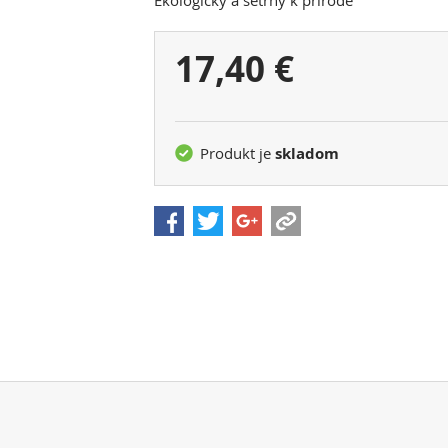
Ekologický a šetrný k prírode
Vaša
17,40 €
cena:
Produkt je
skladom