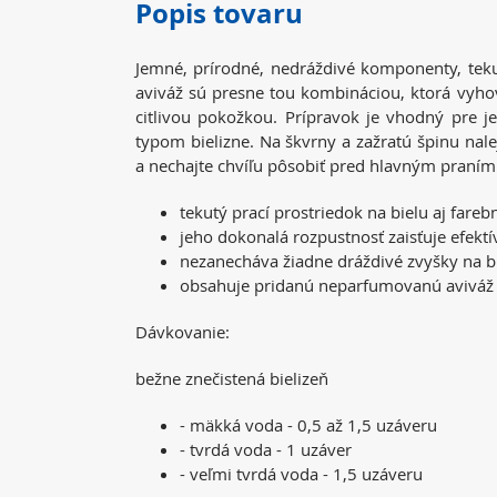
Popis tovaru
Jemné, prírodné, nedráždivé komponenty, tek
aviváž sú presne tou kombináciou, ktorá vyh
citlivou pokožkou. Prípravok je vhodný pre j
typom bielizne. Na škvrny a zažratú špinu nal
a nechajte chvíľu pôsobiť pred hlavným praním
tekutý prací prostriedok na bielu aj fareb
jeho dokonalá rozpustnosť zaisťuje efektí
nezanecháva žiadne dráždivé zvyšky na bi
obsahuje pridanú neparfumovanú aviváž
Dávkovanie:
bežne znečistená bielizeň
- mäkká voda - 0,5 až 1,5 uzáveru
- tvrdá voda - 1 uzáver
- veľmi tvrdá voda - 1,5 uzáveru