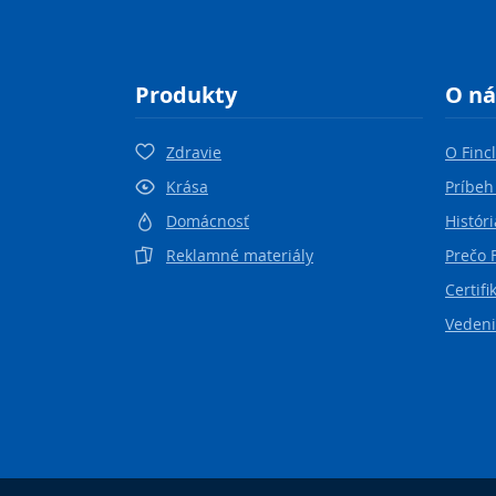
Produkty
O ná
Zdravie
O Finc
Krása
Príbeh
Domácnosť
Históri
Reklamné materiály
Prečo 
Certifi
Vedeni