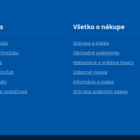
s
Všetko o nákupe
lube
Doprava a platba
 Finclubu
Obchodné podmienky
a
Reklamácie a vrátenie tovaru
Finclub
Odberné miesta
káty
Informácie o cookie
e spoločnosti
Ochrana osobných údajov
©2026 FINCLUB Slovakia, spol. s r.o.
Created by
MORAVIO