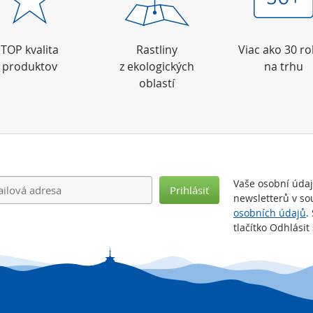
TOP kvalita
Rastliny
Viac ako 30 r
produktov
z ekologických
na trhu
oblastí
Vaše osobní úda
Prihlásiť
newsletterů v so
osobních údajů
.
tlačítko Odhlási