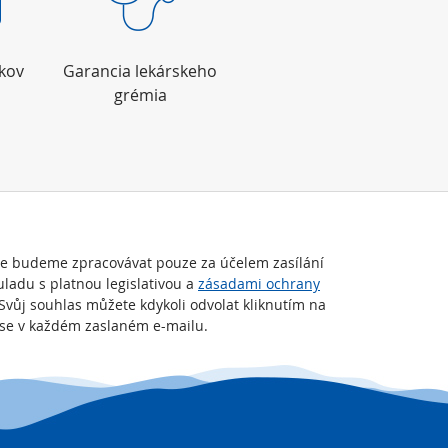
okov
Garancia lekárskeho
grémia
je budeme zpracovávat pouze za účelem zasílání
uladu s platnou legislativou a
zásadami ochrany
 Svůj souhlas můžete kdykoli odvolat kliknutím na
t se v každém zaslaném e-mailu.