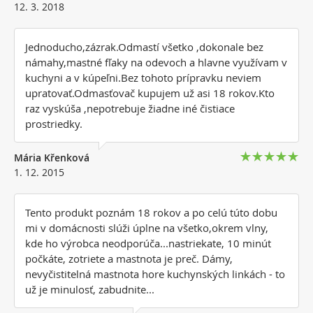
12. 3. 2018
Jednoducho,zázrak.Odmastí všetko ,dokonale bez
námahy,mastné fľaky na odevoch a hlavne využívam v
kuchyni a v kúpeľni.Bez tohoto prípravku neviem
upratovať.Odmasťovač kupujem už asi 18 rokov.Kto
raz vyskúša ,nepotrebuje žiadne iné čistiace
prostriedky.
Mária Křenková
1. 12. 2015
Tento produkt poznám 18 rokov a po celú túto dobu
mi v domácnosti slúži úplne na všetko,okrem vlny,
kde ho výrobca neodporúča...nastriekate, 10 minút
počkáte, zotriete a mastnota je preč. Dámy,
nevyčistitelná mastnota hore kuchynských linkách - to
už je minulosť, zabudnite...