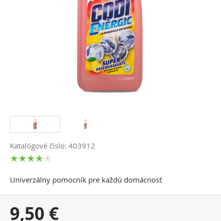
Katalógové číslo: 403912
Univerzálny pomocník pre každú domácnosť
Vaša
9,50 €