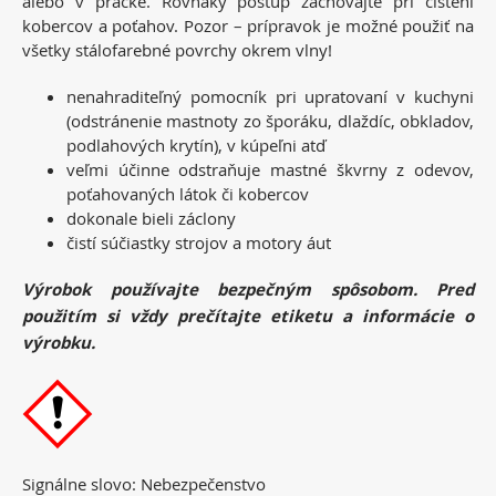
alebo v práčke. Rovnaký postup zachovajte pri čistení
kobercov a poťahov. Pozor – prípravok je možné použiť na
všetky stálofarebné povrchy okrem vlny!
nenahraditeľný pomocník pri upratovaní v kuchyni
(odstránenie mastnoty zo šporáku, dlaždíc, obkladov,
podlahových krytín), v kúpeľni atď
veľmi účinne odstraňuje mastné škvrny z odevov,
poťahovaných látok či kobercov
dokonale bieli záclony
čistí súčiastky strojov a motory áut
Výrobok používajte bezpečným spôsobom. Pred
použitím si vždy prečítajte etiketu a informácie o
výrobku.
Signálne slovo: Nebezpečenstvo