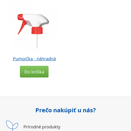
Pumpička - náhradná
Do košíka
1,60 €
Prečo nakúpiť u nás?
Prírodné
produkty