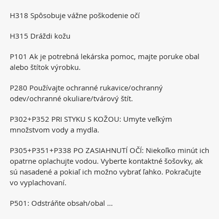
H318 Spôsobuje vážne poškodenie očí
H315 Dráždi kožu
P101 Ak je potrebná lekárska pomoc, majte poruke obal
alebo štítok výrobku.
P280 Používajte ochranné rukavice/ochranný
odev/ochranné okuliare/tvárový štít.
P302+P352 PRI STYKU S KOŽOU: Umyte veľkým
množstvom vody a mydla.
P305+P351+P338 PO ZASIAHNUTÍ OČÍ: Niekoľko minút ich
opatrne oplachujte vodou. Vyberte kontaktné šošovky, ak
sú nasadené a pokiaľ ich možno vybrať ľahko. Pokračujte
vo vyplachovaní.
P501: Odstráňte obsah/obal …