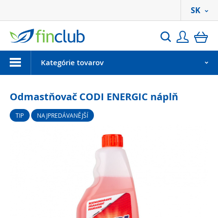
SK
Prihlási
ko
Hľadať
Menu
Kategórie tovarov
Odmastňovač CODI ENERGIC náplň
TIP
NAJPREDÁVANĚJŠÍ