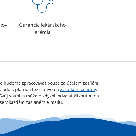
okov
Garancia lekárskeho
grémia
je budeme zpracovávat pouze za účelem zasílání
uladu s platnou legislativou a
zásadami ochrany
 Svůj souhlas můžete kdykoli odvolat kliknutím na
t se v každém zaslaném e-mailu.