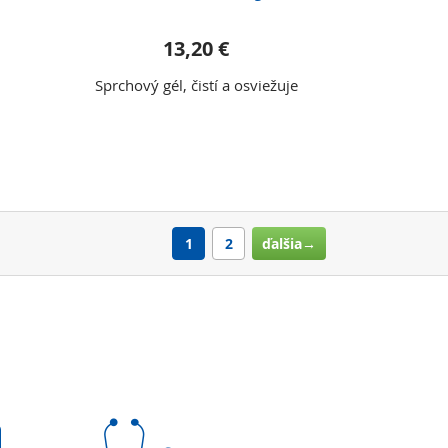
13,20 €
Sprchový gél, čistí a osviežuje
1
2
ďalšia→