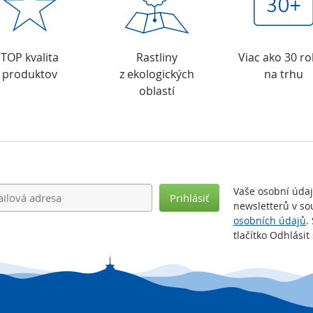
TOP kvalita
Rastliny
Viac ako 30 r
produktov
z ekologických
na trhu
oblastí
Vaše osobní úda
Prihlásiť
newsletterů v so
osobních údajů
.
tlačítko Odhlási