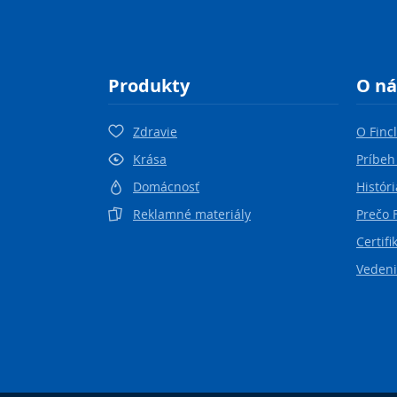
Produkty
O ná
Zdravie
O Finc
Krása
Príbeh
Domácnosť
Históri
Reklamné materiály
Prečo 
Certifi
Vedeni