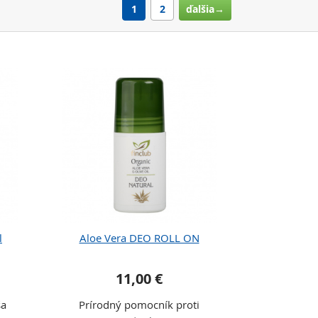
1
2
ďalšia→
l
Aloe Vera DEO ROLL ON
11,00 €
ša
Prírodný pomocník proti