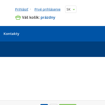
Prihlásiť
Prvé prihlásenie
SK
Váš košík:
prázdny
Kontakty