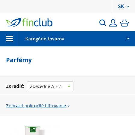
SK
Prihlási
ko
Hľadať
Menu
Kategórie tovarov
Parfémy
Zoradiť:
abecedne A » Z
Zobraziť pokročilé filtrovanie