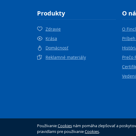
Produkty
O ná
Zdravie
O Finc
Krása
Príbeh
Domácnosť
Históri
Reklamné materiály
Prečo 
Certifi
Vedeni
Používanie
Cookies
nám pomáha zlepšovať a poskytovať 
pravidlami pre používanie
Cookies
.