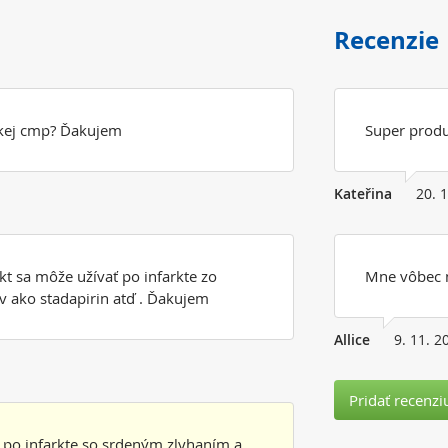
Recenzie
ckej cmp? Ďakujem
Super prod
Kateřina
20. 
t sa môže užívať po infarkte zo
Mne vôbec 
v ako stadapirin atď . Ďakujem
Allice
9. 11. 2
Pridať recenzi
 po infarkte so srdeným zlyhaním a