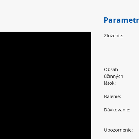
Paramet
Zloženie:
Obsah
účinných
látok:
Balenie:
Dávkovanie:
Upozornenie: