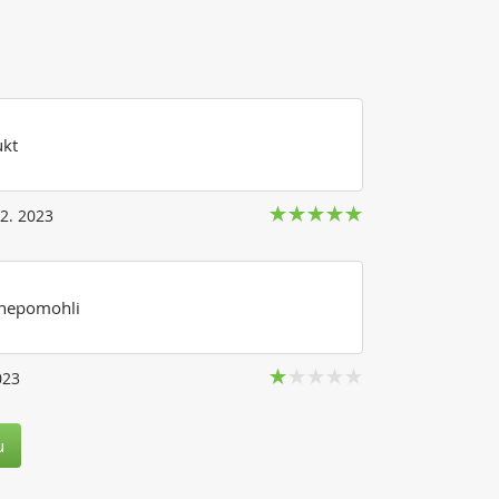
ukt
12. 2023
nepomohli
023
u