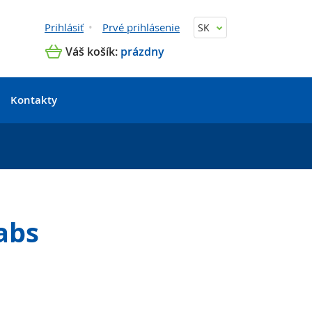
Prihlásiť
Prvé prihlásenie
SK
Váš košík:
prázdny
Kontakty
abs