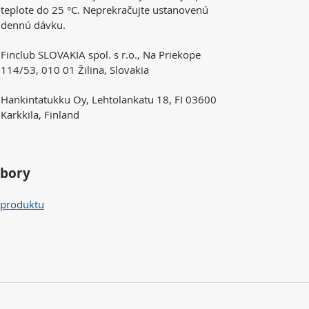
teplote do 25 °C. Neprekračujte ustanovenú
dennú dávku.
Finclub SLOVAKIA spol. s r.o., Na Priekope
114/53, 010 01 Žilina, Slovakia
Hankintatukku Oy, Lehtolankatu 18, FI 03600
Karkkila, Finland
úbory
 produktu