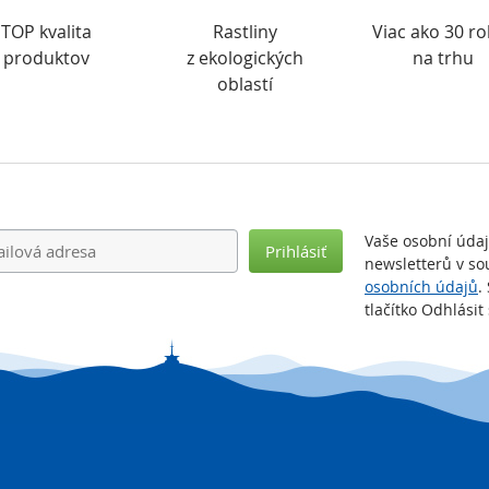
TOP kvalita
Rastliny
Viac ako 30 r
produktov
z ekologických
na trhu
oblastí
Vaše osobní úda
Prihlásiť
newsletterů v so
osobních údajů
.
tlačítko Odhlási