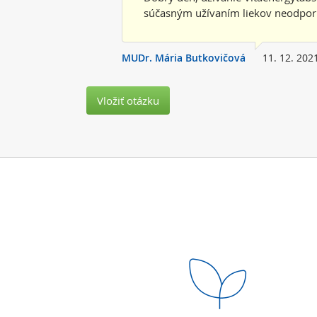
súčasným užívaním liekov neodpo
MUDr. Mária Butkovičová
11. 12. 202
Vložiť otázku