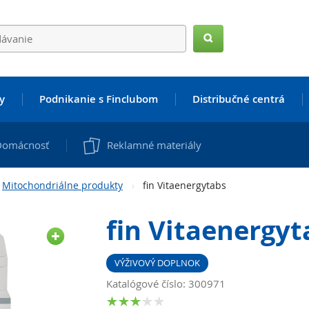
Hľadať
y
Podnikanie s Finclubom
Distribučné centrá
Domácnosť
Reklamné materiály
Mitochondriálne produkty
fin Vitaenergytabs
fin Vitaenergyt
VÝŽIVOVÝ DOPLNOK
Katalógové číslo: 300971