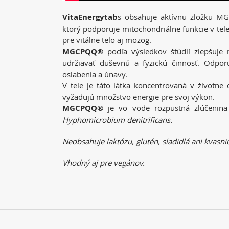
VitaEnergytab
s obsahuje aktívnu zložku MG
ktorý podporuje mitochondriálne funkcie v tele
pre vitálne telo aj mozog.
MGCPQQ®
podľa výsledkov štúdií zlepšuje 
udržiavať duševnú a fyzickú činnosť. Odporú
oslabenia a únavy.
V tele je táto látka koncentrovaná v životne 
vyžadujú množstvo energie pre svoj výkon.
MGCPQQ®
je vo vode rozpustná zlúčenina
Hyphomicrobium denitrificans.
Neobsahuje laktózu, glutén, sladidlá ani kvasni
Vhodný aj pre vegánov.