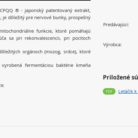
CPQQ ® - japonský patentovaný extrakt,
, je dôležitý pre nervové bunky, prospešný
Predávajúci:
mitochondriálne funkcie, ktoré pomáhajú
ča sa pri rekonvalescencii, pri pocitoch
Výrobca:
dôležitých orgánoch (mozog, srdce), ktoré
 vyrobená fermentáciou baktérie kmeňa
Priložené s
ce.
Letáčik k