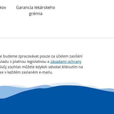
okov
Garancia lekárskeho
grémia
je budeme zpracovávat pouze za účelem zasílání
uladu s platnou legislativou a
zásadami ochrany
 Svůj souhlas můžete kdykoli odvolat kliknutím na
t se v každém zaslaném e-mailu.