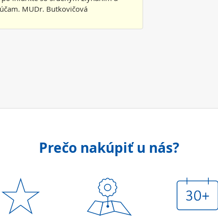
rúčam. MUDr. Butkovičová
1
Prečo nakúpiť u nás?