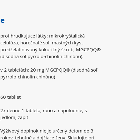
re
protihrudkujúce látky: mikrokryštalická
celulóza, horečnaté soli mastných kys.,
predželatínovaný kukuričný škrob, MGCPQQ®
(disodná soľ pyrrolo-chinolín chinónu).
v 2 tabletách: 20 mg MGCPQQ® (disodná soľ
pyrrolo-chinolín chinónu)
60 tabliet
2x denne 1 tableta, ráno a napoludnie, s
jedlom, zapiť
Výživový doplnok nie je určený deťom do 3
rokov, tehotné a dojčiace ženy. Skladujte pri