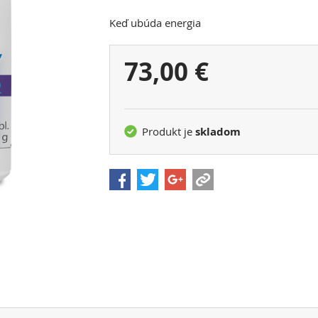
Keď ubúda energia
Vaša
73,00 €
cena:
Produkt je
skladom