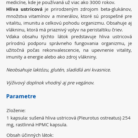
medicíne, kde je používaná už viac ako 3000 rokov.
Hliva ustricová
je prirodzeným zdrojom beta-glukánov,
množstva vitamínov a minerálov, ktoré sú prospešné pre
vitalitu, imunitu a celkovú pohodu organizmu. Obsahuje aj
vlákninu, ktorá má priaznivý vplyv na peristaltiku čriev.
Vďaka obsahu týchto látok predstavuje hliva ustricová
prírodnú podporu správneho fungovania organizmu, je
užitočná počas rekonvalescencie, na upevnenie vitality,
imunity a energie alebo ako zdroj vlákniny.
Neobsahuje laktózu, glutén, sladidlá ani kvasnice.
Výživový doplnok vhodný aj pre vegánov.
Parametre
Zloženie:
1 kapsula: sušená hliva ustricová (Pleurotus ostreatus) 254
mg, rastlinná HPMC kapsula.
Obsah účinných látok: