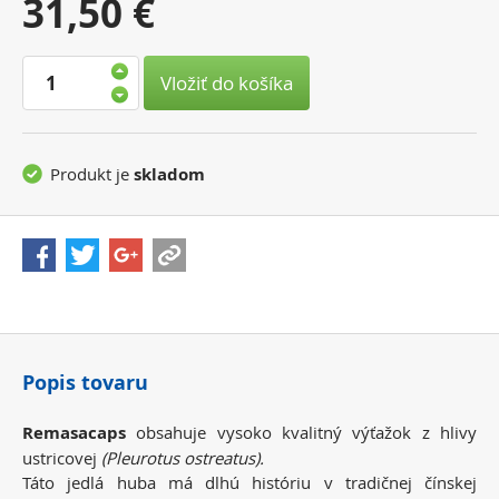
Vaša
31,50 €
cena:
Vložiť do košíka
Produkt je
skladom
Popis tovaru
Remasacaps
obsahuje vysoko kvalitný výťažok z hlivy
ustricovej
(Pleurotus ostreatus).
Táto jedlá huba má dlhú históriu v tradičnej čínskej