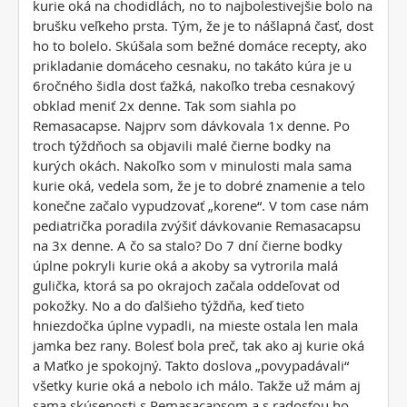
kurie oká na chodidlách, no to najbolestivejšie bolo na
brušku veľkeho prsta. Tým, že je to nášlapná časť, dost
ho to bolelo. Skúšala som bežné domáce recepty, ako
prikladanie domáceho cesnaku, no takáto kúra je u
6ročného šidla dost ťažká, nakoľko treba cesnakový
obklad meniť 2x denne. Tak som siahla po
Remasacapse. Najprv som dávkovala 1x denne. Po
troch týždňoch sa objavili malé čierne bodky na
kurých okách. Nakoľko som v minulosti mala sama
kurie oká, vedela som, že je to dobré znamenie a telo
konečne začalo vypudzovať „korene“. V tom case nám
pediatrička poradila zvýšiť dávkovanie Remasacapsu
na 3x denne. A čo sa stalo? Do 7 dní čierne bodky
úplne pokryli kurie oká a akoby sa vytrorila malá
gulička, ktorá sa po okrajoch začala oddeľovat od
pokožky. No a do ďalšieho týždňa, keď tieto
hniezdočka úplne vypadli, na mieste ostala len mala
jamka bez rany. Bolesť bola preč, tak ako aj kurie oká
a Maťko je spokojný. Takto doslova „povypadávali“
všetky kurie oká a nebolo ich málo. Takže už mám aj
sama skúsenosti s Remasacapsom a s radosťou ho