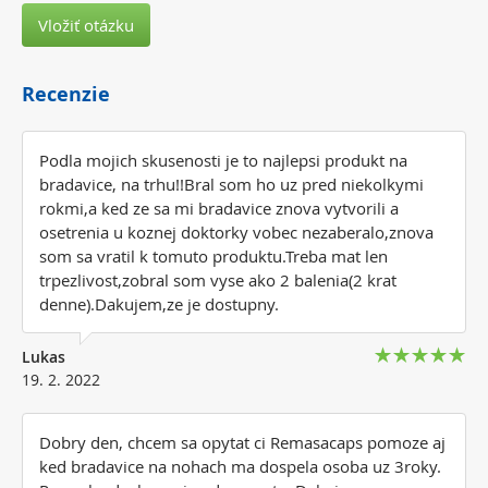
Vložiť otázku
Recenzie
Podla mojich skusenosti je to najlepsi produkt na
bradavice, na trhu!!Bral som ho uz pred niekolkymi
rokmi,a ked ze sa mi bradavice znova vytvorili a
osetrenia u koznej doktorky vobec nezaberalo,znova
som sa vratil k tomuto produktu.Treba mat len
trpezlivost,zobral som vyse ako 2 balenia(2 krat
denne).Dakujem,ze je dostupny.
Lukas
19. 2. 2022
Dobry den, chcem sa opytat ci Remasacaps pomoze aj
ked bradavice na nohach ma dospela osoba uz 3roky.