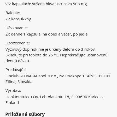
v 2 kapsulách: sušená hliva ustricová 508 mg
Balenie:
72 kapsúl/25g
Dávkovanie:
2x denne 1 kapsula, na obed a večer, po jedle
Upozornenie:
Výživový doplnok nie je určený deťom do 3 rokov.
Skladujte pri teplote do 25 °C. Neprekračujte ustanovenú
dennú dávku.
Predávajúci:
Finclub SLOVAKIA spol. s r.o., Na Priekope 114/53, 010 01
Žilina, Slovakia
Výrobca:
Hankintatukku Oy, Lehtolankatu 18, FI 03600 Karkkila,
Finland
Priložené súbory