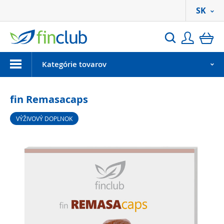
SK
Prihlási
ko
Hľadať
Menu
Kategórie tovarov
fin Remasacaps
VÝŽIVOVÝ DOPLNOK