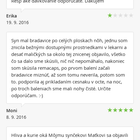
Resp ake davkovanie odporucate. Dakujem
Erika
19. 9. 2016
Syn mal bradavice po celých ploskach nôh, jednu som
znicila bežnými dostupnými prostriedkami v lekarni a
desať maličkých sa okolo tej znicenej objavilo, všetko
čo sa dalo sme skúsili, nič nič nepomáhalo, nakoniec
som skúsila remacaps, po prvom balení začali
bradavice miznúť, až som tomu neverila, potom som
to. podporila aj prikladaním cesnaku v octe, na noc,
po troch baleniach sme mali nohy čisté. Určite
odporúčam. :-)
Moni
8. 9. 2016
Hliva a kurie oká Môjmu synčekovi Maťkovi sa objavili